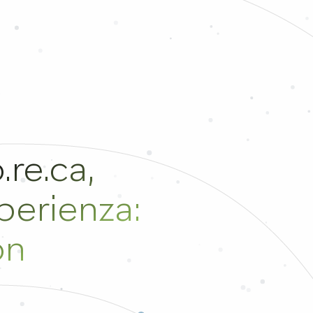
.re.ca,
sperienza:
on