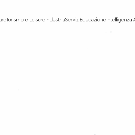
are
Turismo e Leisure
Industria
Servizi
Educazione
Intelligenza A